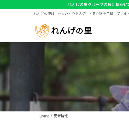
コ
ナ
れんげの里グループの最新情報に
ン
ビ
れんげの里は、一人ひとりを大切にする介護を目指していま
テ
ゲ
ン
ー
ツ
シ
へ
ョ
ス
ン
キ
に
ッ
移
プ
動
Home
更新情報