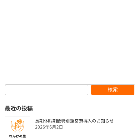
面会制限のご案内
2022年11月24日
投
固
固
固
固
«
1
2
3
4
»
定
定
定
定
稿
ペ
ペ
ペ
ペ
の
ー
ー
ー
ー
検索
ジ
ジ
ジ
ジ
ペ
最近の投稿
ー
ジ
長期休暇期間特別運営費導入のお知らせ
2026年6月2日
送